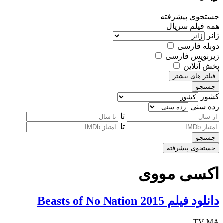
جستجوی پیشرفته
همه
فیلم
سریال
ژانر
دوبله فارسی
زیرنویس فارسی
پخش آنلاین
فیلتر های بیشتر
جستجو
کشور
رده سنی
تا
تا
جستجو
جستجوی پیشرفته
اکسی مووی
دانلود فیلم Beasts of No Nation 2015
TV-MA