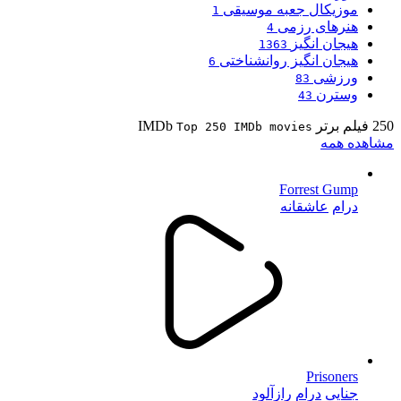
موزیکال جعبه موسیقی
1
هنرهای رزمی
4
هیجان انگیز
1363
هیجان انگیز روانشناختی
6
ورزشی
83
وسترن
43
250 فیلم برتر IMDb
Top 250 IMDb movies
مشاهده همه
Forrest Gump
درام
عاشقانه
Prisoners
جنایی
درام
رازآلود