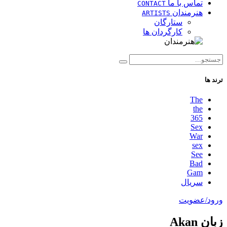
تماس با ما
CONTACT
هنرمندان
ARTISTS
ستارگان
کارگردان ها
ترند ها
The
the
365
Sex
War
sex
See
Bad
Gam
سریال
ورود/عضویت
زبان Akan