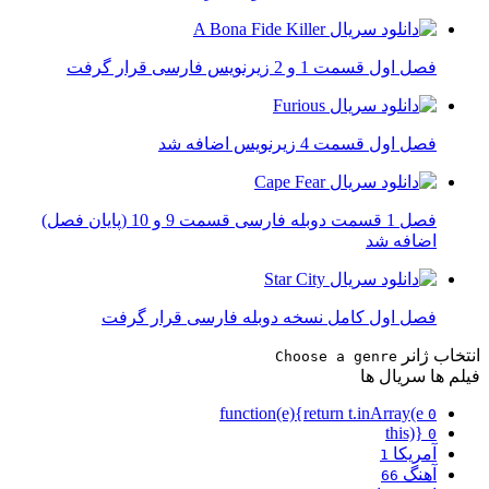
فصل اول قسمت 1 و 2 زیرنویس فارسی قرار گرفت
فصل اول قسمت 4 زیرنویس اضافه شد
فصل 1 قسمت دوبله فارسی قسمت 9 و 10 (پایان فصل)
اضافه شد
فصل اول کامل نسخه دوبله فارسی قرار گرفت
انتخاب ژانر
Choose a genre
فیلم ها
سریال ها
function(e){return t.inArray(e
0
this)}
0
آمریکا
1
آهنگ
66