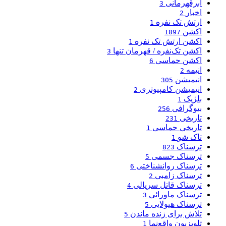
ابرقهرمانی
3
اخبار
2
ارتش تک نفره
1
اکشن
1897
اکشن ارتش تک نفره
1
اکشن تک‌نفره / قهرمان تنها
3
اکشن حماسی
6
انیمه
2
انیمیشن
305
انیمیشن کامپیوتری
2
بلژیک
1
بیوگرافی
256
تاریخی
231
تاریخی حماسی
1
تاک شو
1
ترسناک
823
ترسناک جسمی
5
ترسناک روانشناختی
6
ترسناک زامبی
2
ترسناک قاتل سریالی
4
ترسناک ماورائی
3
ترسناک هیولایی
5
تلاش برای زنده ماندن
5
تلویزیون واقع‌نما
1