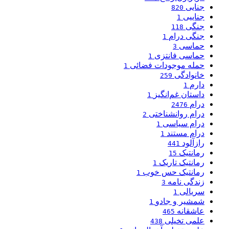
جنایی
820
جناییی
1
جنگی
118
جنگی درام
1
حماسی
3
حماسی فانتزی
1
حمله موجودات فضائی
1
خانوادگی
259
دارم
1
داستان غم‌انگیز
1
درام
2476
درام روانشناختی
2
درام سیاسی
1
درام مستند
1
رازآلود
441
رمانتیک
15
رمانتیک تاریک
1
رمانتیک حس خوب
1
زندگی نامه
3
سریالی
1
شمشیر و جادو
1
عاشقانه
465
علمی تخیلی
438