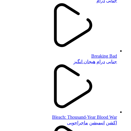
جنایی
درام
Breaking Bad
جنایی
درام
هیجان انگیز
Bleach: Thousand-Year Blood War
اکشن
انیمیشن
ماجراجویی