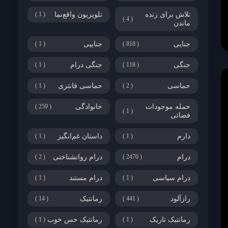
تلاش برای زنده
تلویزیون واقع‌نما
1
4
ماندن
جنایی
818
جناییی
1
جنگی
118
جنگی درام
1
حماسی
2
حماسی فانتزی
1
حمله موجودات
خانوادگی
259
1
فضائی
دارم
1
داستان غم‌انگیز
1
درام
2470
درام روانشناختی
2
درام سیاسی
1
درام مستند
1
رازآلود
441
رمانتیک
14
رمانتیک تاریک
1
رمانتیک حس خوب
1