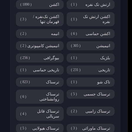
ارتش تک نفره
1
اکشن
1890
اکشن ارتش تک
اکشن تک‌نفره /
3
1
نفره
قهرمان تنها
اکشن حماسی
6
انیمه
2
انیمیشن
305
انیمیشن کامپیوتری
2
بلژیک
1
بیوگرافی
256
تاریخی
231
تاریخی حماسی
1
تاک شو
1
ترسناک
823
ترسناک جسمی
5
ترسناک
6
روانشناختی
ترسناک زامبی
2
ترسناک قاتل
4
سریالی
ترسناک ماورائی
3
ترسناک هیولایی
5