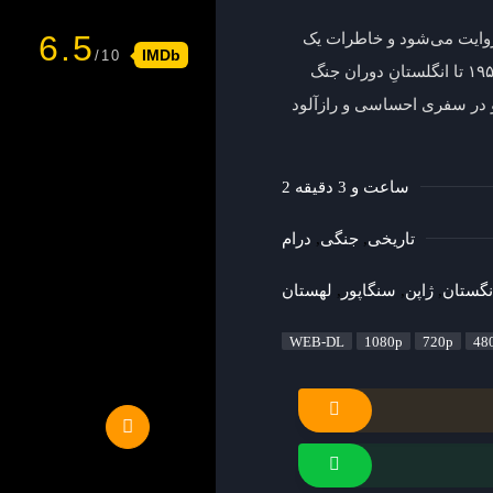
6.5
روایت می‌شود و خاطرات یک
IMDb
بیوه ژاپنی را به تصویر می‌کشد؛ از ناگازاکیِ پس از جنگ در دهه ۱۹۵۰ تا انگلستانِ دوران جنگ
 حال او در سفری احساسی و رازآلود
2 ساعت و 3 دقیقه
تاریخی
جنگی
درام
نگستان
ژاپن
سنگاپور
لهستان
WEB-DL
1080p
720p
48