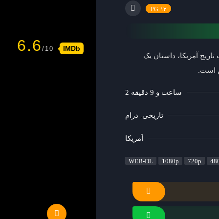
۱۳-PG
6.6
IMDb
 تاریخ آمریکا، داستان یک
ن است.
2 ساعت و 9 دقیقه
تاریخی
درام
آمریکا
WEB-DL
1080p
720p
48