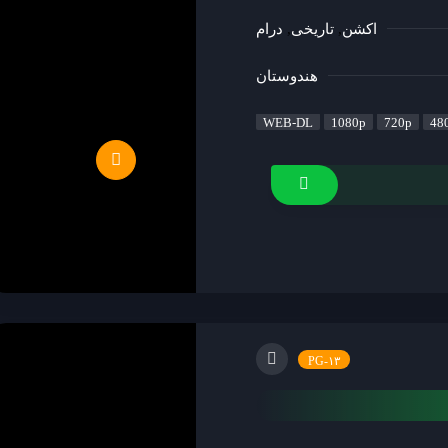
اکشن
تاریخی
درام
هندوستان
WEB-DL
1080p
720p
48
۱۳-PG