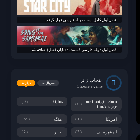
فصل اول کامل نسخه دوبله فارسی قرار گرفت
فصل اول دوبله فارسی قسمت 8 (پایان فصل) اضافه شد
انتخاب ژانر
سریال ها
فیلم ها
Choose a genre
this)}
function(e){return
0
0
t.inArray(e
آمریکا
1
آهنگ
66
ابرقهرمانی
3
اخبار
2