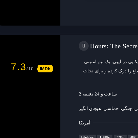
ایی در لیبی، یک تیم امنیتی
7.3
IMDb
اع را درک کرده و برای نجات
2 ساعت و 24 دقیقه
ی
جنگی
حماسی
هیجان انگیز
آمریکا
BluRay
1080p
720p
480