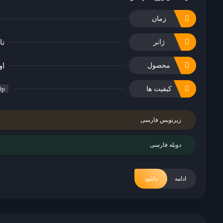
زمان
تا
ژانر
او
محصول
کیفیت ها
0p
زیرنویس فارسی
دوبله فارسی
ادامه
دانلود