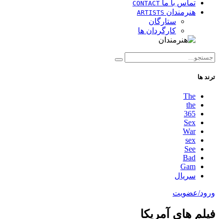
تماس با ما
CONTACT
هنرمندان
ARTISTS
ستارگان
کارگردان ها
ترند ها
The
the
365
Sex
War
sex
See
Bad
Gam
سریال
ورود/عضویت
فیلم های آمریکا