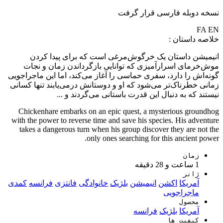
نسخه دوبله فارسی قرار گرفت
FA
EN
خلاصه داستان :
انیمیشن داستان یک خرگوش‌مرغی است که برای پیدا کردن
موش‌خرمای اسرارآمیزی که توانایی بازگرداندن زمان و نجات
گونه‌اش را دارد، سفری حماسی را آغاز می‌کند، اما این ماجراجویی
زمانی خطرناک‌تر می‌شود که او و دوستانش درمی‌یابند تنها کسانی
نیستند که به دنبال این قدرت باستانی می‌گردند و ...
Chickenhare embarks on an epic quest, a mysterious groundhog
with the power to reverse time and save his species. His adventure
takes a dangerous turn when his group discover they are not the
only ones searching for this ancient power.
زمان
1 ساعت و 28 دقیقه
ژانر
آمریکا
اکشن
انیمیشن
بلژیک
خانوادگی
فانتزی
فرانسه
کمدی
ماجراجویی
محصول
آمریکا
بلژیک
فرانسه
کیفیت ها