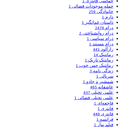
حماسی فانتزی
1
حمله موجودات فضائی
1
خانوادگی
259
دارم
1
داستان غم‌انگیز
1
درام
2470
درام روانشناختی
2
درام سیاسی
1
درام مستند
1
رازآلود
441
رمانتیک
14
رمانتیک تاریک
1
رمانتیک حس خوب
1
زندگی نامه
3
سریالی
1
شمشیر و جادو
1
عاشقانه
465
علمی تخیلی
437
علمی تخیلی فضائی
1
فاجعه‌ای
1
فانتری
1
فانتزی
440
فرانسه
1
فیلم نوآر
1