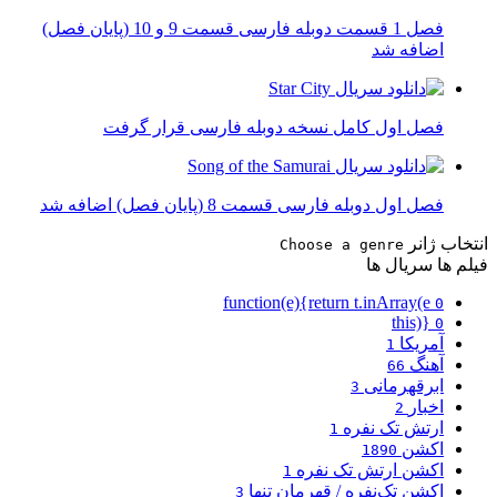
فصل 1 قسمت دوبله فارسی قسمت 9 و 10 (پایان فصل)
اضافه شد
فصل اول کامل نسخه دوبله فارسی قرار گرفت
فصل اول دوبله فارسی قسمت 8 (پایان فصل) اضافه شد
انتخاب ژانر
Choose a genre
فیلم ها
سریال ها
function(e){return t.inArray(e
0
this)}
0
آمریکا
1
آهنگ
66
ابرقهرمانی
3
اخبار
2
ارتش تک نفره
1
اکشن
1890
اکشن ارتش تک نفره
1
اکشن تک‌نفره / قهرمان تنها
3