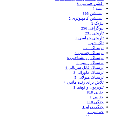
اکشن حماسی
6
انیمه
2
انیمیشن
305
انیمیشن کامپیوتری
2
بلژیک
1
بیوگرافی
256
تاریخی
231
تاریخی حماسی
1
تاک شو
1
ترسناک
823
ترسناک جسمی
5
ترسناک روانشناختی
6
ترسناک زامبی
2
ترسناک قاتل سریالی
4
ترسناک ماورائی
3
ترسناک هیولایی
5
تلاش برای زنده ماندن
4
تلویزیون واقع‌نما
1
جنایی
818
جناییی
1
جنگی
118
جنگی درام
1
حماسی
2