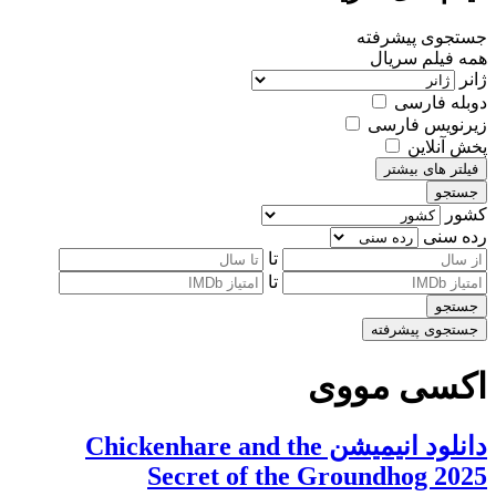
جستجوی پیشرفته
همه
فیلم
سریال
ژانر
دوبله فارسی
زیرنویس فارسی
پخش آنلاین
فیلتر های بیشتر
جستجو
کشور
رده سنی
تا
تا
جستجو
جستجوی پیشرفته
اکسی مووی
دانلود انیمیشن Chickenhare and the
Secret of the Groundhog 2025