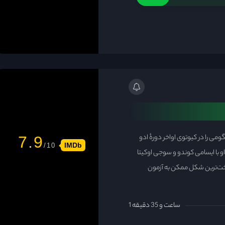
می را در کیوتوی اواخر دورهٔ ادو
7.9
IMDb
 او با ایسامی کوندو و سوجی اوکیتا
 سخت‌ترین شکل ممکن به آزمون
1 ساعت و 35 دقیقه