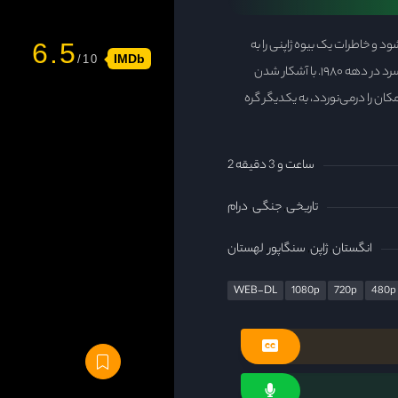
د و خاطرات یک بیوه ژاپنی را به
6.5
IMDb
تصویر می‌کشد؛ از ناگازاکیِ پس از جنگ در دهه ۱۹۵۰ تا انگلستانِ دوران جنگ سرد در دهه ۱۹۸۰. با آشکار شدن
ان را درمی‌نوردد، به یکدیگر گره
2 ساعت و 3 دقیقه
تاریخی
جنگی
درام
انگستان
ژاپن
سنگاپور
لهستان
WEB-DL
1080p
720p
480p