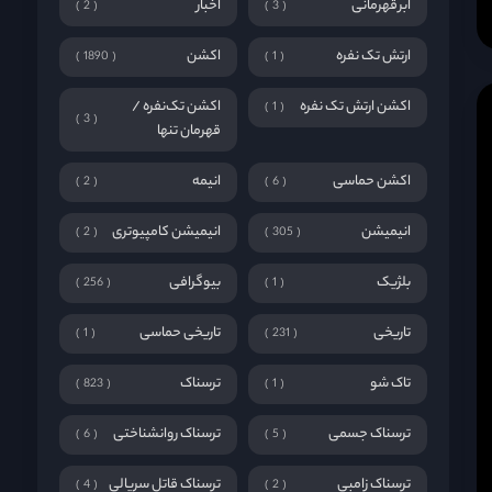
ابرقهرمانی
اخبار
2
3
ارتش تک نفره
اکشن
1890
1
اکشن ارتش تک نفره
اکشن تک‌نفره /
1
3
قهرمان تنها
اکشن حماسی
انیمه
2
6
انیمیشن
انیمیشن کامپیوتری
2
305
بلژیک
بیوگرافی
256
1
تاریخی
تاریخی حماسی
1
231
تاک شو
ترسناک
823
1
ترسناک جسمی
ترسناک روانشناختی
6
5
ترسناک زامبی
ترسناک قاتل سریالی
4
2