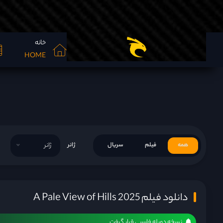
خانه
HOME
همه
فیلم
سریال
ژانر
ژانر
دانلود فیلم A Pale View of Hills 2025
نسخه دوبله فارسی قرار گرفت