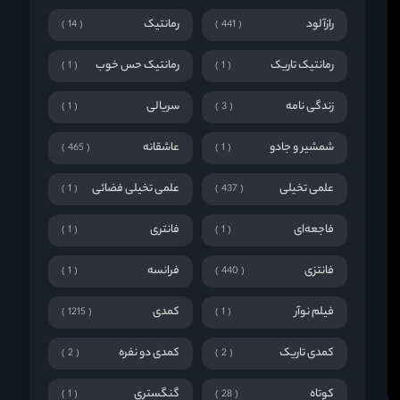
رازآلود
رمانتیک
14
441
رمانتیک تاریک
رمانتیک حس خوب
1
1
زندگی نامه
سریالی
1
3
شمشیر و جادو
عاشقانه
465
1
علمی تخیلی
علمی تخیلی فضائی
1
437
فاجعه‌ای
فانتری
1
1
فانتزی
فرانسه
1
440
فیلم نوآر
کمدی
1215
1
کمدی تاریک
کمدی دو نفره
2
2
کوتاه
گنگستری
1
28