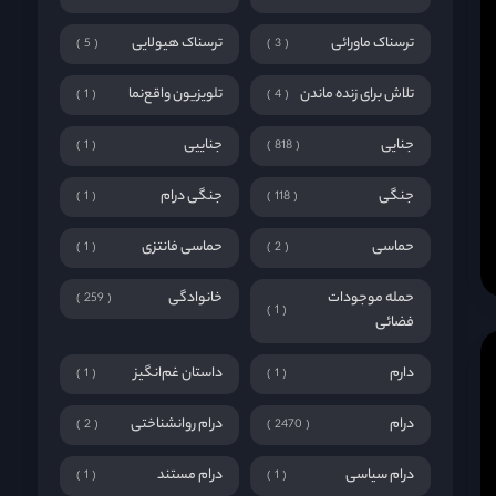
ترسناک ماورائی
ترسناک هیولایی
5
3
تلاش برای زنده ماندن
تلویزیون واقع‌نما
1
4
جنایی
جناییی
1
818
جنگی
جنگی درام
1
118
حماسی
حماسی فانتزی
1
2
حمله موجودات
خانوادگی
259
1
فضائی
دارم
داستان غم‌انگیز
1
1
درام
درام روانشناختی
2
2470
درام سیاسی
درام مستند
1
1