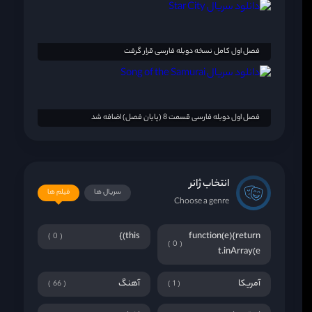
فصل اول کامل نسخه دوبله فارسی قرار گرفت
فصل اول دوبله فارسی قسمت 8 (پایان فصل) اضافه شد
انتخاب ژانر
سریال ها
فیلم ها
Choose a genre
this)}
function(e){return
0
0
t.inArray(e
آمریکا
آهنگ
66
1