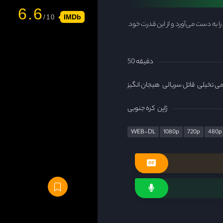
6.6
IMDb
ا به دست می‌آورد و از این قدرت خود
50 دقیقه
می تخیلی
قاتل سریالی
هیجان انگیز
ژاپن
کره جنوبی
WEB-DL
1080p
720p
480p