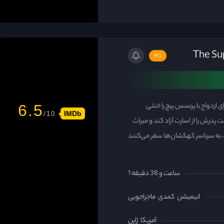
PG
ی ازدواج با پرنسس پیچ را خنثی
6.5
IMDb
 پدرش را از اسارت آزاد کند و میراث
د، به سرتاسر کهکشان‌ها سفر می‌کنند
1 ساعت و 38 دقیقه
انیمیشن
کمدی
ماجراجویی
آمریکا
ژاپن