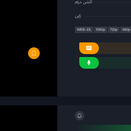
اکشن
درام
ژاپن
WEB-DL
1080p
720p
480p