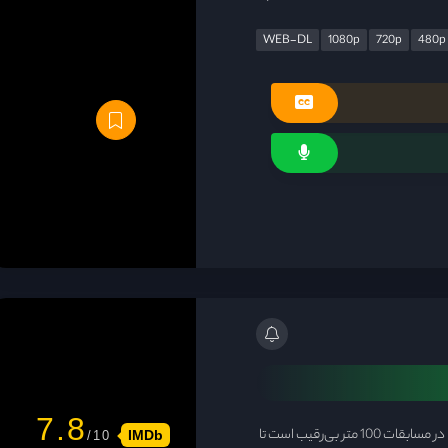
WEB-DL
1080p
720p
480p
7.8
"توگاشی" دونده‌ای بااستعداد، سال‌ها در مسابقات 100 متر بی‌رقیب است تا
IMDb