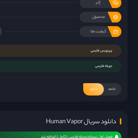
ژانر
محصول
کیفیت ها
زیرنویس فارسی
دوبله فارسی
ادامه
دانلود
دانلود سریال Human Vapor
فصل اول نسخه دوبله فارسی (کامل) اضافه شد