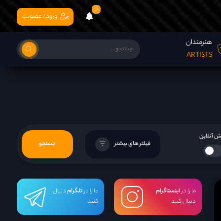
0
ورود/عضویت
هنرمندان
ARTISTS
 آنلاین
فیلتر های بیشتر
جستجو
ما را در
اینستاگرام
ما را در
تلگرام
دنبال
دنبال کنید
کنید