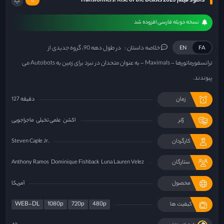
دانلود فیلم Transformers: Rise of the Beasts 2023
12
نسخه دوبله فارسی افزوده شد
خلاصه داستان :
در طول دهه 90، گروه جدیدی از
EN
FA
ترانسفورماتورها - Maximals - به عنوان متحدان در نبرد برای زمین به Autobots می
پیوندند.
زمان
127 دقیقه
ژانر
اکشن
علمی تخیلی
ماجراجویی
کارگردان
Steven Caple Jr.
ستارگان
Luna Lauren Velez
Dominique Fishback
Anthony Ramos
محصول
آمریکا
WEB-DL
1080p
720p
480p
کیفیت ها