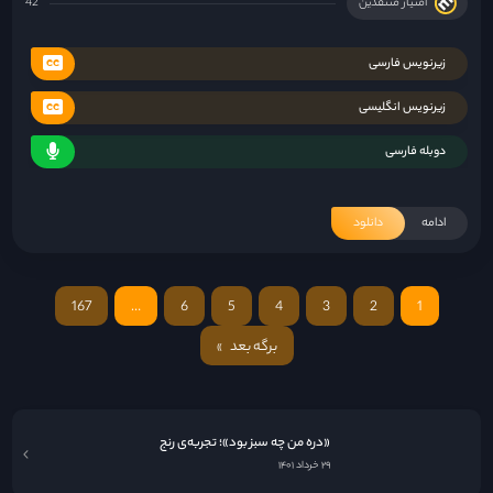
امتیاز منتقدین
42
زیرنویس فارسی
زیرنویس انگلیسی
دوبله فارسی
ادامه
دانلود
167
…
6
5
4
3
2
1
«فرزندان بشر»؛ گزارشی از آخرالزمان
برگه بعد
»
۲۹ خرداد ۱۴۰۱
«دره من چه سبز بود»؛ تجربه‌ی رنج
۲۹ خرداد ۱۴۰۱