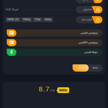
محصول
آمریکا
کانادا
WEB-DL
1080p
720p
480p
کیفیت ها
زیرنویس فارسی
زیرنویس انگلیسی
دوبله فارسی
ادامه
دانلود
8.7
IMDb