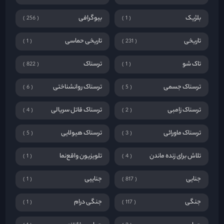
بلژیک
بیوگرافی
256
1
تاریخی
تاریخی حماسی
1
231
تاک شو
ترسناک
822
1
ترسناک جسمی
ترسناک روانشناختی
6
5
ترسناک زامبی
ترسناک قاتل سریالی
4
2
ترسناک ماورائی
ترسناک هیولایی
5
3
تلاش برای زنده ماندن
تلویزیون واقع‌نما
1
4
جنایی
جناییی
1
817
جنگی
جنگی درام
1
117