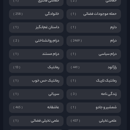
حماسی
حماسی فانتزی
1
2
حمله موجودات فضائی
خانوادگی
258
1
دارم
داستان غم‌انگیز
1
1
درام
درام روانشناختی
2
2469
درام سیاسی
درام مستند
1
1
رازآلود
رمانتیک
13
441
رمانتیک تاریک
رمانتیک حس خوب
1
1
زندگی نامه
سریالی
1
3
شمشیر و جادو
عاشقانه
465
1
علمی تخیلی
علمی تخیلی فضائی
1
437