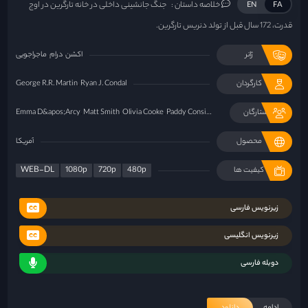
خلاصه داستان :
جنگ جانشینی داخلی در خانه تارگرین در اوج
EN
FA
قدرت، 172 سال قبل از تولد دنریس تارگرین.
ژانر
اکشن
درام
ماجراجویی
کارگردان
Ryan J. Condal
George R.R. Martin
ستارگان
Rhys Ifans
Paddy Considine
Olivia Cooke
Matt Smith
Emma D&apos;Arcy
محصول
آمریکا
WEB-DL
1080p
720p
480p
کیفیت ها
زیرنویس فارسی
زیرنویس انگلیسی
دوبله فارسی
ادامه
دانلود