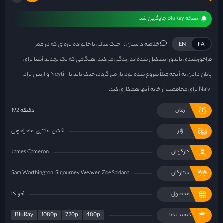
نسخه BluRay جایگزین شد
خلاصه داستان :
جیک سالی با خانواده تازه‌ای که در قمر
EN
FA
فراخورشیدی پاندورا تشکیل شده‌اند زندگی می‌کند. هنگامی که یک تهدید آشنا برای
پایان دادن به آنچه قبلاً شروع شده بود باز می گردد، جیک باید با Neytiri و ارتش نژاد
Na'vi برای محافظت از خانه آنها همکاری کند.
زمان
192 دقیقه
ژانر
اکشن
فانتزی
ماجراجویی
کارگردان
James Cameron
ستارگان
Zoe Saldana
Sigourney Weaver
Sam Worthington
محصول
آمریکا
BluRay
1080p
720p
480p
کیفیت ها