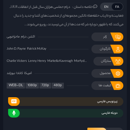
خلاصه داستان :
درام حماسی هزاران سال قبل از اتفاقات J.R.R.
EN
FA
«هابیت» و «ارباب حلقه‌ها» تالکین مجموعه‌ای از شخصیت‌های آشنا و جدید را دنبال
می‌کنند که با ظهور دوباره شر که مدت‌ها از آن می‌ترسیدند، روبرو می‌شوند...
ژانر
اکشن
درام
ماجراجویی
کارگردان
Patrick McKay
John D. Payne
ستارگان
Morfydd Clark
Markella Kavenagh
Lenny Henry
Charlie Vickers
محصول
آمریکا
کانادا
نیوزلند
WEB-DL
1080p
720p
480p
کیفیت ها
زیرنویس فارسی
دوبله فارسی