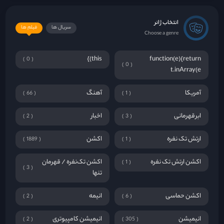
انتخاب ژانر
سریال ها
فیلم ها
Choose a genre
this)}
function(e){return
0
0
t.inArray(e
آمریکا
آهنگ
66
1
ابرقهرمانی
اخبار
2
3
ارتش تک نفره
اکشن
1889
1
اکشن ارتش تک نفره
اکشن تک‌نفره / قهرمان
1
3
تنها
اکشن حماسی
انیمه
2
6
انیمیشن
انیمیشن کامپیوتری
2
305