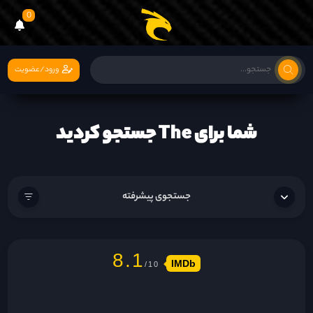
0
ورود/عضویت
شما برای The جستجو کردید
جستجوی پیشرفته
8.1
IMDb