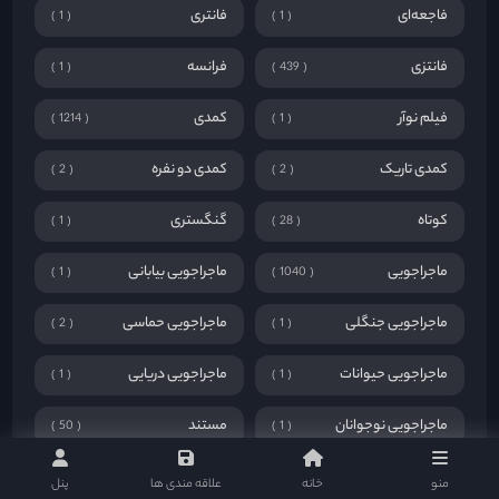
فاجعه‌ای
فانتری
1
1
فانتزی
فرانسه
1
439
فیلم نوآر
کمدی
1214
1
کمدی تاریک
کمدی دو نفره
2
2
کوتاه
گنگستری
1
28
ماجراجویی
ماجراجویی بیابانی
1
1040
ماجراجویی جنگلی
ماجراجویی حماسی
2
1
ماجراجویی حیوانات
ماجراجویی دریایی
1
1
ماجراجویی نوجوانان
مستند
50
1
معمایی
معمایی هیجان انگیز
2
16
منو
خانه
علاقه مندی ها
پنل