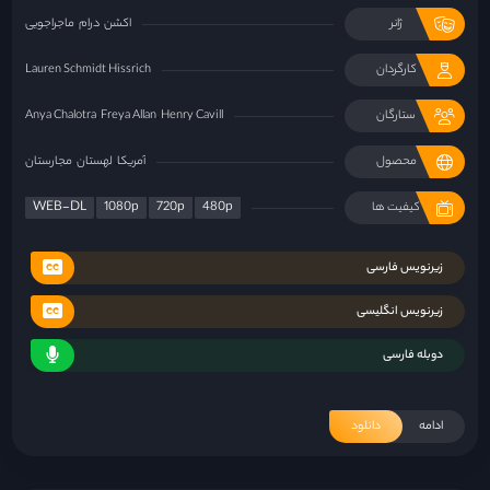
ژانر
اکشن
درام
ماجراجویی
کارگردان
Lauren Schmidt Hissrich
ستارگان
Henry Cavill
Freya Allan
Anya Chalotra
محصول
آمریکا
لهستان
مجارستان
WEB-DL
1080p
720p
480p
کیفیت ها
زیرنویس فارسی
زیرنویس انگلیسی
دوبله فارسی
ادامه
دانلود