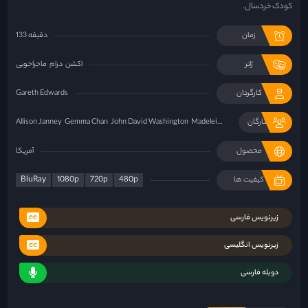
کودک خردسال.
زمان
133 دقیقه
ژانر
اکشن
درام
ماجراجویی
کارگردان
Gareth Edwards
Ralph Ineso
ستارگان
Madeleine Yuna Voyles
John David Washington
Gemma Chan
Allison Janney
محصول
آمریکا
BluRay
1080p
720p
480p
کیفیت ها
زیرنویس فارسی
زیرنویس انگلیسی
دوبله فارسی