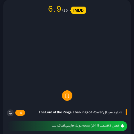
6.9
IMDb
دانلود سریال The Lord of the Rings: The Rings of Power
13+
فصل 2 قسمت 8 (اخر) نسخه دوبله فارسی اضافه شد