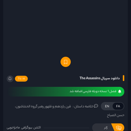
دانلود سریال The Assassins
TV-14
فصل 1 نسخه دوبله فارسی اضافه شد
خلاصه داستان :
قرن یازدهم و ظهور رهبر گروه الحشاشون،
EN
FA
حسن الصباح
ژانر
اکشن
بیوگرافی
ماجراجویی