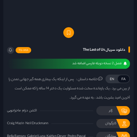
دانلود سریال The Last of Us
TV-MA
فصل 2 نسخه دوبله فارسی اضافه شد
خلاصه داستان :
پس از اینکه یک بیماری همه گیر جهانی تمدن را
EN
FA
از بین می برد ، یک بازمانده سخت شده مسئولیت یک دختر 14 ساله را که ممکن است
آخرین امید بشریت باشد ، به عهده می گیرد.
ژانر
اکشن
درام
ماجراجویی
کارگردان
Neil Druckmann
Craig Mazin
ستارگان
Pedro Pascal
Kaitlyn Dever
Gabriel Luna
Bella Ramsey