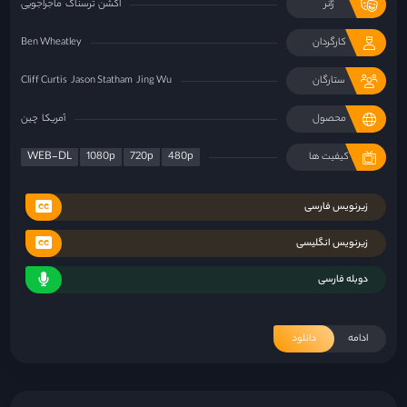
ژانر
اکشن
ترسناک
ماجراجویی
کارگردان
Ben Wheatley
ستارگان
Jing Wu
Jason Statham
Cliff Curtis
محصول
آمریکا
چين
WEB-DL
1080p
720p
480p
کیفیت ها
زیرنویس فارسی
زیرنویس انگلیسی
دوبله فارسی
ادامه
دانلود