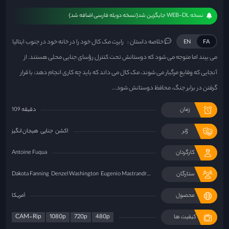
نسخه WEB-DL جایگزین شد{نسخه دوبله فارسی اضافه شد}
خلاصه داستان :
رابرت مک کال خود را در خانه خود در جنوب ایتالیا
EN
FA
می بیند اما متوجه می شود که دوستانش تحت کنترل رؤسای جنایی محلی هستند. از
آنجایی که وقایع مرگبار می شوند، مک کال می داند که باید چه کاری انجام دهد: با قرار
گرفتن در برابر جنگ، محافظ دوستانش شود...
زمان
109 دقیقه
ژانر
اکشن
جنایی
هیجان انگیز
کارگردان
Antoine Fuqua
ستارگان
Eugenio Mastrandrea
Denzel Washington
Dakota Fanning
محصول
آمریکا
CAM-Rip
1080p
720p
480p
کیفیت ها