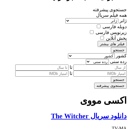
جستجوی پیشرفته
همه
فیلم
سریال
ژانر
دوبله فارسی
زیرنویس فارسی
پخش آنلاین
فیلتر های بیشتر
جستجو
کشور
رده سنی
تا
تا
جستجو
جستجوی پیشرفته
اکسی مووی
دانلود سریال The Witcher
TV-MA