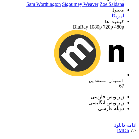
Sam Worthington
Sigourney Weaver
Zoe Saldana
محصول
آمریکا
کیفیت ها
BluRay
1080p
720p
480p
امتیاز منتقدین
67
زیرنویس فارسی
زیرنویس انگلیسی
دوبله فارسی
ادامه
دانلود
IMDb
7.7