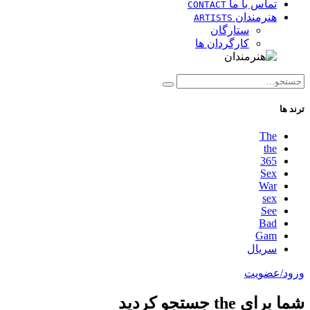
تماس با ما
CONTACT
هنرمندان
ARTISTS
ستارگان
کارگردان ها
ترند ها
The
the
365
Sex
War
sex
See
Bad
Gam
سریال
ورود/عضویت
شما برای the جستجو کردید