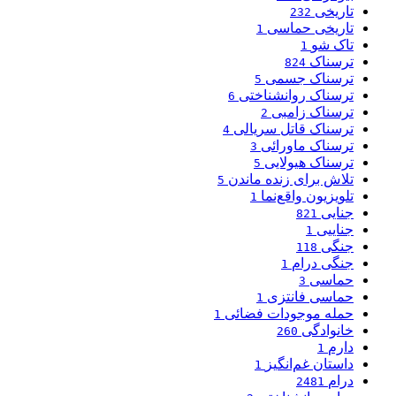
تاریخی
232
تاریخی حماسی
1
تاک شو
1
ترسناک
824
ترسناک جسمی
5
ترسناک روانشناختی
6
ترسناک زامبی
2
ترسناک قاتل سریالی
4
ترسناک ماورائی
3
ترسناک هیولایی
5
تلاش برای زنده ماندن
5
تلویزیون واقع‌نما
1
جنایی
821
جناییی
1
جنگی
118
جنگی درام
1
حماسی
3
حماسی فانتزی
1
حمله موجودات فضائی
1
خانوادگی
260
دارم
1
داستان غم‌انگیز
1
درام
2481