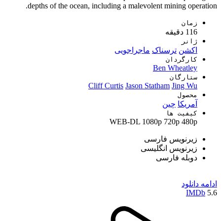
depths of the ocean, including a malevolent mining operation.
زمان
116 دقیقه
ژانر
اکشن
ترسناک
ماجراجویی
کارگردان
Ben Wheatley
ستارگان
Cliff Curtis
Jason Statham
Jing Wu
محصول
آمریکا
چين
کیفیت ها
WEB-DL
1080p
720p
480p
زیرنویس فارسی
زیرنویس انگلیسی
دوبله فارسی
ادامه
دانلود
IMDb
5.6