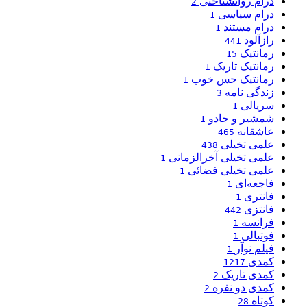
درام روانشناختی
2
درام سیاسی
1
درام مستند
1
رازآلود
441
رمانتیک
15
رمانتیک تاریک
1
رمانتیک حس خوب
1
زندگی نامه
3
سریالی
1
شمشیر و جادو
1
عاشقانه
465
علمی تخیلی
438
علمی تخیلی آخرالزمانی
1
علمی تخیلی فضائی
1
فاجعه‌ای
1
فانتری
1
فانتزی
442
فرانسه
1
فوتبالی
1
فیلم نوآر
1
کمدی
1217
کمدی تاریک
2
کمدی دو نفره
2
کوتاه
28