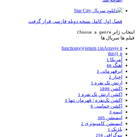
فصل اول کامل نسخه دوبله فارسی قرار گرفت
انتخاب ژانر
Choose a genre
فیلم ها
سریال ها
function(e){return t.inArray(e
0
this)}
0
آمریکا
1
آهنگ
66
ابرقهرمانی
3
اخبار
2
ارتش تک نفره
1
اکشن
1899
اکشن ارتش تک نفره
1
اکشن تک‌نفره / قهرمان تنها
3
اکشن حماسی
6
انیمه
3
انیمیشن
305
انیمیشن کامپیوتری
2
بلژیک
1
بیوگرافی
256