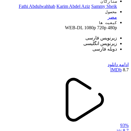
ستارگان
Fathi Abdulwahhab
Karim Abdel Aziz
Sammy Sheik
محصول
مصر
کیفیت ها
WEB-DL
1080p
720p
480p
زیرنویس فارسی
زیرنویس انگلیسی
دوبله فارسی
ادامه
دانلود
IMDb
8.7
93%
8.7
/10