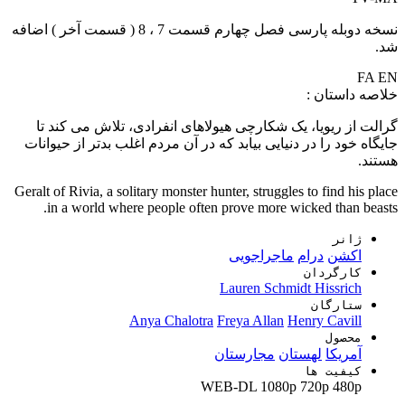
نسخه دوبله پارسی فصل چهارم قسمت 7 ، 8 ( قسمت آخر ) اضافه
شد.
FA
EN
خلاصه داستان :
گرالت از ریویا، یک شکارچی هیولاهای انفرادی، تلاش می کند تا
جایگاه خود را در دنیایی بیابد که در آن مردم اغلب بدتر از حیوانات
هستند.
Geralt of Rivia, a solitary monster hunter, struggles to find his place
in a world where people often prove more wicked than beasts.
ژانر
اکشن
درام
ماجراجویی
کارگردان
Lauren Schmidt Hissrich
ستارگان
Anya Chalotra
Freya Allan
Henry Cavill
محصول
آمریکا
لهستان
مجارستان
کیفیت ها
WEB-DL
1080p
720p
480p