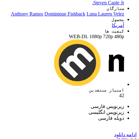
Steven Caple Jr.
ستارگان
Anthony Ramos
Dominique Fishback
Luna Lauren Velez
محصول
آمریکا
کیفیت ها
WEB-DL
1080p
720p
480p
امتیاز منتقدین
42
زیرنویس فارسی
زیرنویس انگلیسی
دوبله فارسی
ادامه
دانلود