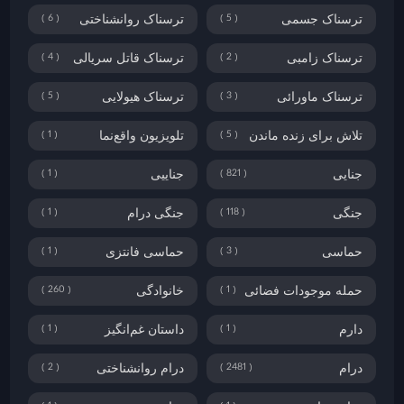
6
5
ترسناک جسمی
ترسناک روانشناختی
4
2
ترسناک زامبی
ترسناک قاتل سریالی
5
3
ترسناک ماورائی
ترسناک هیولایی
1
5
تلاش برای زنده ماندن
تلویزیون واقع‌نما
1
821
جنایی
جناییی
1
118
جنگی
جنگی درام
1
3
حماسی
حماسی فانتزی
260
1
حمله موجودات فضائی
خانوادگی
1
1
دارم
داستان غم‌انگیز
2
2481
درام
درام روانشناختی