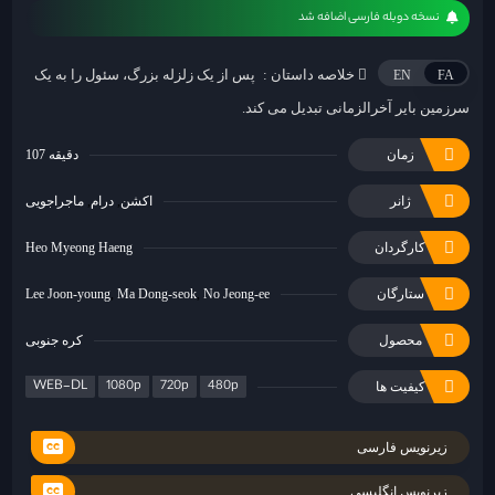
نسخه دوبله فارسی اضافه شد
خلاصه داستان :
پس از یک زلزله بزرگ، سئول را به یک
EN
FA
سرزمین بایر آخرالزمانی تبدیل می کند.
زمان
107 دقیقه
ژانر
اکشن
درام
ماجراجویی
کارگردان
Heo Myeong Haeng
ستارگان
No Jeong-ee
Ma Dong-seok
Lee Joon-young
محصول
کره جنوبی
WEB-DL
1080p
720p
480p
کیفیت ها
زیرنویس فارسی
زیرنویس انگلیسی