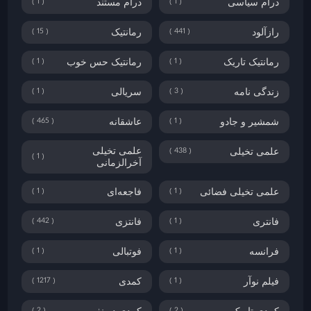
1
1
درام سیاسی
درام مستند
15
441
رازآلود
رمانتیک
1
1
رمانتیک تاریک
رمانتیک حس خوب
1
3
زندگی نامه
سریالی
465
1
شمشیر و جادو
عاشقانه
438
علمی تخیلی
علمی تخیلی
1
آخرالزمانی
1
1
علمی تخیلی فضائی
فاجعه‌ای
442
1
فانتری
فانتزی
1
1
فرانسه
فوتبالی
1217
1
فیلم نوآر
کمدی