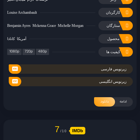
کارگردان
Louise Archambault
ستارگان
Michelle Morgan
Mckenna Grace
Benjamin Ayres
محصول
آمریکا
کانادا
1080p
720p
480p
کیفیت ها
زیرنویس فارسی
زیرنویس انگلیسی
ادامه
دانلود
7
IMDb