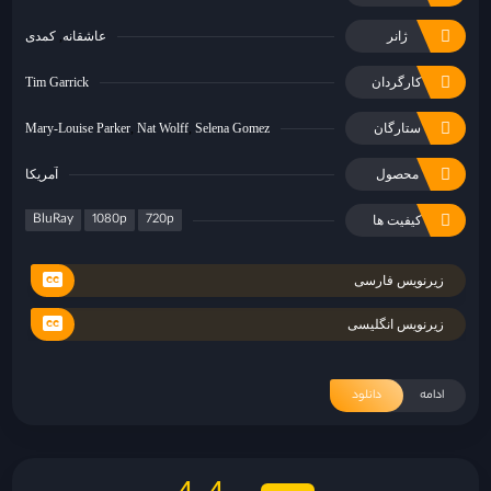
ژانر
عاشقانه
کمدی
کارگردان
Tim Garrick
ستارگان
Selena Gomez
Nat Wolff
Mary-Louise Parker
محصول
آمریکا
BluRay
1080p
720p
کیفیت ها
زیرنویس فارسی
زیرنویس انگلیسی
ادامه
دانلود