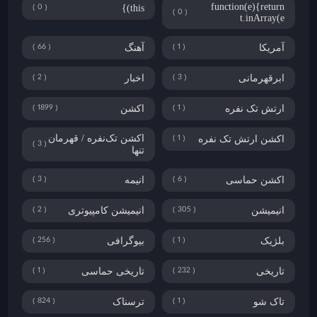
0
function(e){return
this)}
0
t.inArray(e
66
1
آمریکا
آهنگ
2
3
ابرقهرمانی
اخبار
1899
1
ارتش تک نفره
اکشن
1
اکشن تک‌نفره / قهرمان
اکشن ارتش تک نفره
3
تنها
3
6
اکشن حماسی
انیمه
2
305
انیمیشن
انیمیشن کامپیوتری
256
1
بلژیک
بیوگرافی
1
232
تاریخی
تاریخی حماسی
824
1
تاک شو
ترسناک