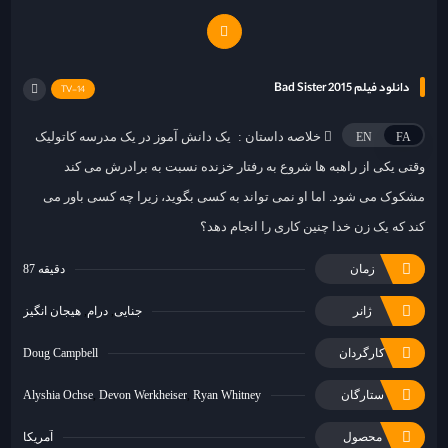
دانلود فیلم Bad Sister 2015
TV-14
خلاصه داستان :
یک دانش آموز در یک مدرسه کاتولیک
EN
FA
وقتی یکی از راهبه ها شروع به رفتار خزنده نسبت به برادرش می کند
مشکوک می شود. اما او نمی تواند به کسی بگوید، زیرا چه کسی باور می
کند که یک زن خدا چنین کاری را انجام دهد؟
زمان
87 دقیقه
ژانر
جنایی
درام
هیجان انگیز
کارگردان
Doug Campbell
ستارگان
Ryan Whitney
Devon Werkheiser
Alyshia Ochse
محصول
آمریکا