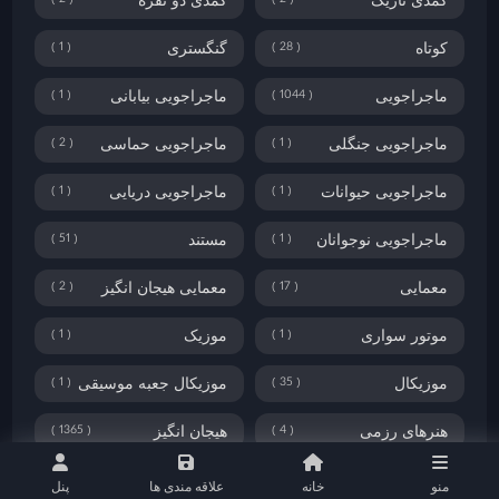
2
2
کمدی تاریک
کمدی دو نفره
1
28
کوتاه
گنگستری
1
1044
ماجراجویی
ماجراجویی بیابانی
2
1
ماجراجویی جنگلی
ماجراجویی حماسی
1
1
ماجراجویی حیوانات
ماجراجویی دریایی
51
1
ماجراجویی نوجوانان
مستند
2
17
معمایی
معمایی هیجان انگیز
1
1
موتور سواری
موزیک
1
35
موزیکال
موزیکال جعبه موسیقی
1365
4
هنرهای رزمی
هیجان انگیز
85
6
هیجان انگیز روانشناختی
ورزشی
منو
خانه
علاقه مندی ها
پنل