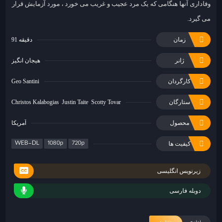
وفاداری آنها هنگامی که یک مرد عجیب و غریب می خورد ، مورد آزمایش قرار
می گیرد.
زمان
91 دقیقه
ژانر
هیجان انگیز
کارگردان
Geo Santini
ستارگان
Scotty Tovar
Justin Taite
Christos Kalabogias
محصول
آمریکا
WEB-DL
1080p
720p
کیفیت ها
زیرنویس انگلیسی
دوبله فارسی