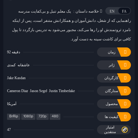
خلاصه داستان :
یک معلم تنبل و بی‌کفایت مدرسه
EN
FA
راهنمایی که از شغل، دانش‌آموزان و همکارانش متنفر است، پس از اینکه
نامزد ثروتمندش او را رها می‌کند، مجبور می‌شود به تدریس بازگردد تا پول
کافی برای کاشت سینه به دست آورد.
زمان
92 دقیقه
ژانر
عاشقانه
کمدی
کارگردان
Jake Kasdan
ستارگان
Justin Timberlake
Jason Segel
Cameron Diaz
محصول
آمریکا
BrRip
1080p
720p
480
کیفیت ها
امتیاز
47
منتقدین