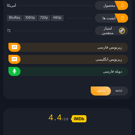
محصول
آمریکا
BluRay
1080p
720p
480p
کیفیت ها
امتیاز
72
منتقدین
زیرنویس فارسی
زیرنویس انگلیسی
دوبله فارسی
ادامه
دانلود
4.4
IMDb