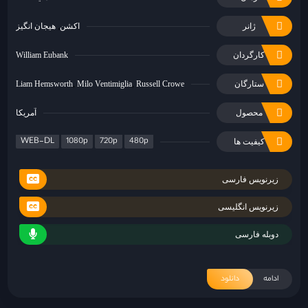
ژانر
اکشن
هیجان انگیز
کارگردان
William Eubank
ستارگان
Russell Crowe
Milo Ventimiglia
Liam Hemsworth
محصول
آمریکا
WEB-DL
1080p
720p
480p
کیفیت ها
زیرنویس فارسی
زیرنویس انگلیسی
دوبله فارسی
ادامه
دانلود