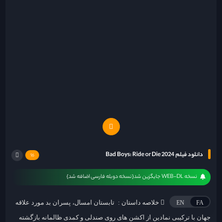
دانلود فیلم Bad Boys: Ride or Die 2024
16
نسخه WEB-DL جایگزین شد{نسخه دوبله فارسی اضافه شد}
خلاصه داستان :
تابستان امسال، پسران بد مورد علاقه
EN
FA
جهان با ترکیبی نمادین از اکشن های روی صندلی و کمدی ظالمانه بازگشته