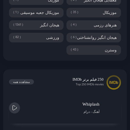
1
2
معمایی هیجان انگیز
موزیک
1
35
موزیکال
موزیکال جعبه موسیقی
1361
4
هنرهای رزمی
هیجان انگیز
82
6
هیجان انگیز روانشناختی
ورزشی
43
وسترن
250 فیلم برتر IMDb
مشاهده همه
Top 250 IMDb movies
Whiplash
آهنگ
درام