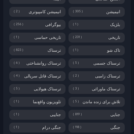
2
305
انیمیشن
انیمیشن کامپیوتری
256
1
بلژیک
بیوگرافی
1
231
تاریخی
تاریخی حماسی
823
1
تاک شو
ترسناک
6
5
ترسناک جسمی
ترسناک روانشناختی
4
2
ترسناک زامبی
ترسناک قاتل سریالی
5
3
ترسناک ماورائی
ترسناک هیولایی
1
5
تلاش برای زنده ماندن
تلویزیون واقع‌نما
1
819
جنایی
جناییی
1
118
جنگی
جنگی درام