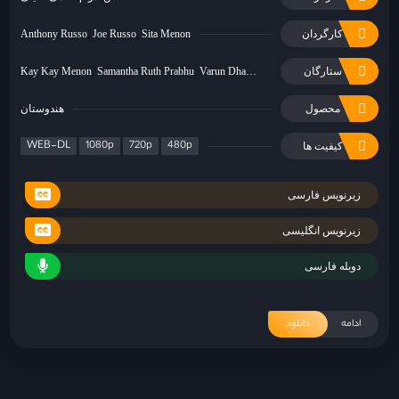
کارگردان
Sita Menon
Joe Russo
Anthony Russo
ستارگان
Varun Dhawan
Samantha Ruth Prabhu
Kay Kay Menon
محصول
هندوستان
WEB-DL
1080p
720p
480p
کیفیت ها
زیرنویس فارسی
زیرنویس انگلیسی
دوبله فارسی
ادامه
دانلود
«فرزندان بشر»؛ گزارشی از آخرالزمان
۲۹ خرداد ۱۴۰۱