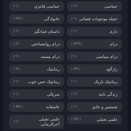
1
3
حماسی
حماسی فانتزی
259
1
حمله موجودات فضائی
خانوادگی
1
1
دارم
داستان غم‌انگیز
2
2473
درام
درام روانشناختی
1
1
درام سیاسی
درام مستند
15
441
رازآلود
رمانتیک
1
1
رمانتیک تاریک
رمانتیک حس خوب
1
3
زندگی نامه
سریالی
465
1
شمشیر و جادو
عاشقانه
437
علمی تخیلی
علمی تخیلی
1
آخرالزمانی