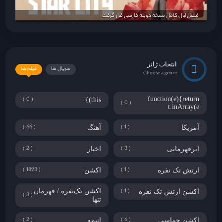
فصل اول کامل نسخه دوبله فارسی قرار گرفت
انتخاب ژانر
سریال ها
فیلم ها
Choose a genre
0
function(e){return
this)}
0
t.inArray(e
66
1
آمریکا
آهنگ
2
3
ابرقهرمانی
اخبار
1893
1
ارتش تک نفره
اکشن
1
اکشن تک‌نفره / قهرمان
اکشن ارتش تک نفره
3
تنها
2
6
اکشن حماسی
انیمه