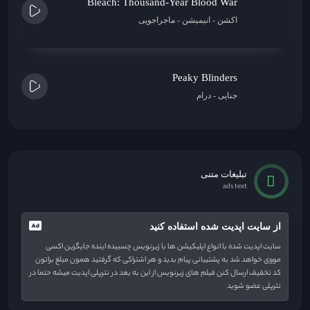
Bleach: Thousand-Year Blood War
اکشن
انیمیشن
ماجراجویی
Peaky Blinders
جنایی
درام
تبلیغات متنی
ads text
از سایت اپدیت شده استفاده کنید
سایت اپدیت شده با انواع اپلیکیشن ها با زیرنویس چسبیده اینده جایگزین اکسی
مووی خواهد شد به پشتیبانی پیام بدید و هر اشتراکی که گرفتید همون مبلغ براتون
کد تخفیف ارسال کنن فیلم های زیرنویس از این به بعد در نترپلی اپدیت میشه حتما در
نترپلی عضو شوید